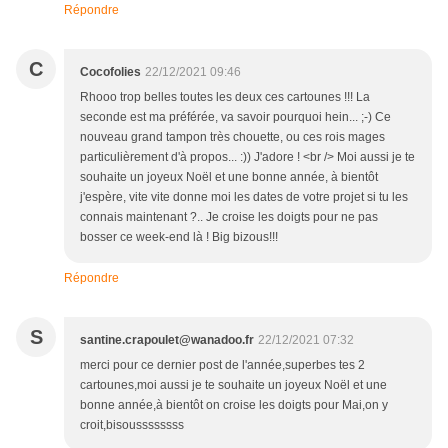
Répondre
C
Cocofolies
22/12/2021 09:46
Rhooo trop belles toutes les deux ces cartounes !!! La
seconde est ma préférée, va savoir pourquoi hein... ;-) Ce
nouveau grand tampon très chouette, ou ces rois mages
particulièrement d'à propos... :)) J'adore ! <br /> Moi aussi je te
souhaite un joyeux Noël et une bonne année, à bientôt
j'espère, vite vite donne moi les dates de votre projet si tu les
connais maintenant ?.. Je croise les doigts pour ne pas
bosser ce week-end là ! Big bizous!!!
Répondre
S
santine.crapoulet@wanadoo.fr
22/12/2021 07:32
merci pour ce dernier post de l'année,superbes tes 2
cartounes,moi aussi je te souhaite un joyeux Noël et une
bonne année,à bientôt on croise les doigts pour Mai,on y
croit,bisoussssssss