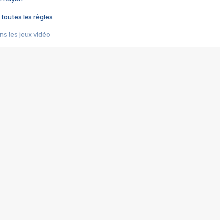
 toutes les règles
s les jeux vidéo
us choquant de Rockstar ? - Le scandale BULLY
e plus moche de Steam
du RÊVE tourne au CAUCHEMAR
pendant 8 heures
it… à tort
umiliés par un jeu vidéo
ire - Final Fantasy 8
ti un empire - Age of Empires
story DOFUS
tard, il crée l'un des pires jeux de tous les temps, MindsEye.