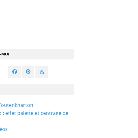
Z-MOI
Toutenkharton
 : effet palette et centrage de
n
éos