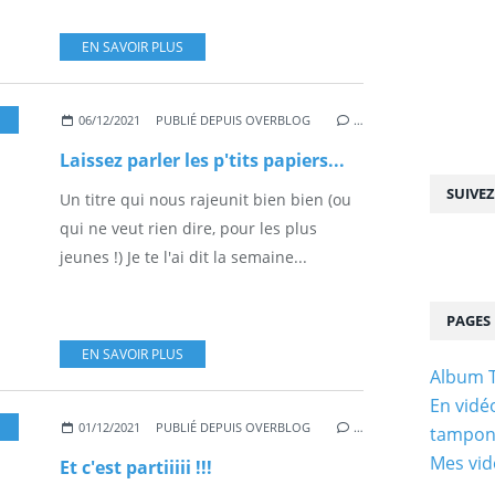
EN SAVOIR PLUS
,
RÉCUP
06/12/2021
PUBLIÉ DEPUIS OVERBLOG
…
Laissez parler les p'tits papiers...
SUIVE
Un titre qui nous rajeunit bien bien (ou
qui ne veut rien dire, pour les plus
jeunes !) Je te l'ai dit la semaine...
PAGES
EN SAVOIR PLUS
Album 
En vidéo
,
RÉCUP
,
PETITS BOUTS
01/12/2021
PUBLIÉ DEPUIS OVERBLOG
…
tampo
Mes vid
Et c'est partiiiii !!!