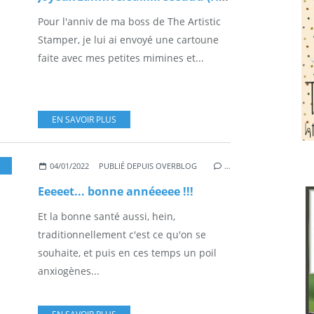
Pour l'anniv de ma boss de The Artistic
Stamper, je lui ai envoyé une cartoune
faite avec mes petites mimines et...
EN SAVOIR PLUS
,
RÉCUP
,
TAMPONS TITBELSOEUR
,
VIDÉO
04/01/2022
PUBLIÉ DEPUIS OVERBLOG
…
Eeeeet... bonne annéeeee !!!
Et la bonne santé aussi, hein,
traditionnellement c'est ce qu'on se
souhaite, et puis en ces temps un poil
anxiogènes...