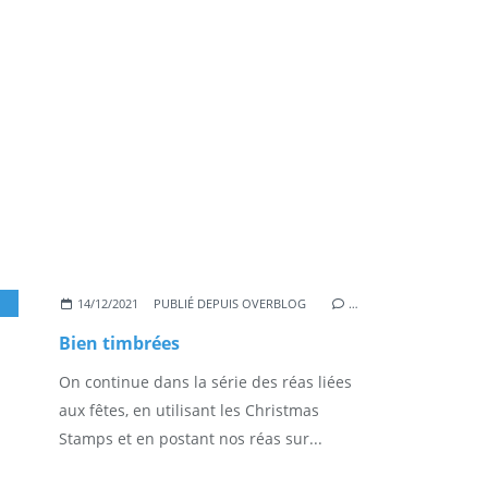
,
RÉCUP
,
TIMBRES
14/12/2021
PUBLIÉ DEPUIS OVERBLOG
…
Bien timbrées
On continue dans la série des réas liées
aux fêtes, en utilisant les Christmas
Stamps et en postant nos réas sur...