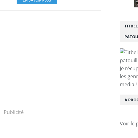
EN SAVOIR PLUS
TITBEL
PATOU
Je récup
les gen
media !
À PRO
Publicité
Voir le 