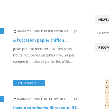
NEWSL
,
RÉCUP
,
TAGS
,
TIMBRES
,
TISSU
07/03/2022
PUBLIÉ DEPUIS OVERBLOG
…
A l'occasion papier chiffon...
RÉCOM
Juste pour te montrer d'autres p'tits
bouts récupérés jusqu'au cm², un peu
comme ici : Laissez parler les p'tits...
EN SAVOIR PLUS
,
RÉCUP
,
TISSU
07/01/2022
PUBLIÉ DEPUIS OVERBLOG
…
Joyeux zanniversaiiiiireeeuuu (Happy Birthday Jennie)